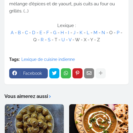
mélange d'épices et de yaourt, puis cuits au four ou
grillés. (...)
Lexique :
A
-
B
-
C
-
D
-
E
-
F
-
G
-
H
-
I
-
J
-
K
-
L
-
M
-
N
- O -
P
-
Q -
R
-
S
- T -
U
-
V
- W - X - Y - Z
Tags:
Lexique de cuisine indienne
Facebook
Vous aimerez aussi