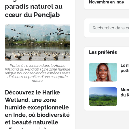
Novembre en Inde
paradis naturel au
cœur du Pendjab
Les préférés
Le m
Partez à l'aventure dans le Harike
Wetland au Pendjab ! Une zone humide
pott
unique pour observer des espèces rares
d'oiseaux et profiter d'une escapade
nature.
Munn
Découvrez le Harike
du K
Wetland, une zone
humide exceptionnelle
en Inde, où biodiversité
et beauté naturelle