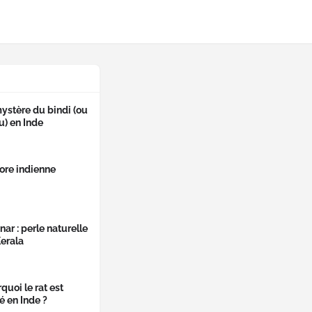
ystère du bindi (ou
u) en Inde
lore indienne
ar : perle naturelle
erala
quoi le rat est
é en Inde ?