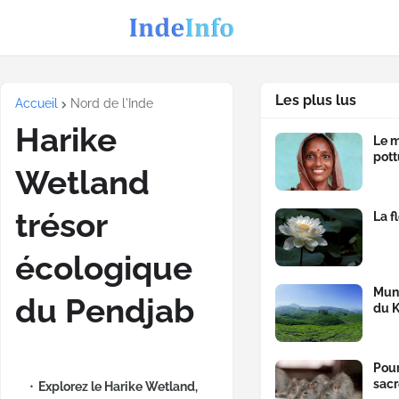
Les plus lus
Accueil
Nord de l'Inde
Harike
Le m
pott
Wetland
trésor
La f
écologique
Munn
du Pendjab
du K
Pour
sacr
Explorez le Harike Wetland,