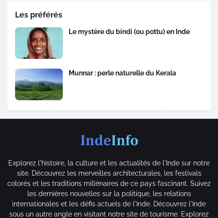
Les préférés
Le mystère du bindi (ou pottu) en Inde
Munnar : perle naturelle du Kerala
Explorez l'histoire, la culture et les actualités de l'Inde sur notre
site. Découvrez les merveilles architecturales, les festivals
colorés et les traditions millénaires de ce pays fascinant. Suivez
les dernières nouvelles sur la politique, les relations
internationales et les défis actuels de l'Inde. Découvrez l'Inde
sous un autre angle en visitant notre site de tourisme. Explorez