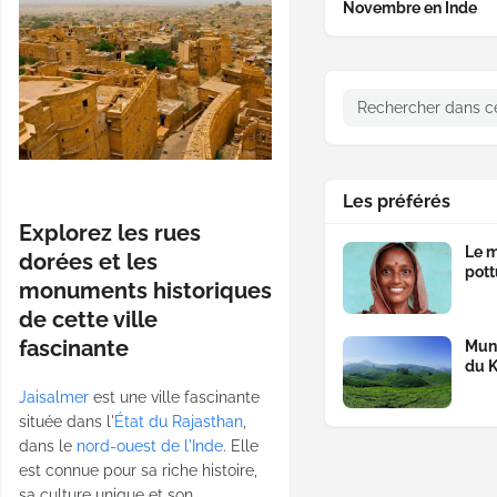
Novembre en Inde
Les préférés
Explorez les rues
Le m
dorées et les
pott
monuments historiques
de cette ville
fascinante
Munn
du K
Jaisalmer
est une ville fascinante
située dans l'
État du Rajasthan
,
dans le
nord-ouest de l'Inde
. Elle
est connue pour sa riche histoire,
sa culture unique et son