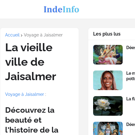
Les plus lus
Accueil
Voyage à Jaisalmer
La vieille
Dée
ville de
Jaisalmer
Le m
pott
Voyage à Jaisalmer
:
La f
Découvrez la
beauté et
Dées
l'histoire de la