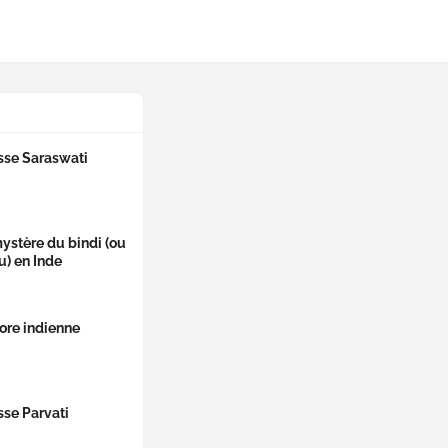
sse Saraswati
ystère du bindi (ou
u) en Inde
lore indienne
se Parvati