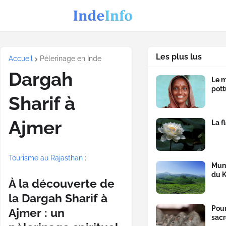
Les plus lus
Accueil
Pèlerinage en Inde
Dargah
Le m
pott
Sharif à
Ajmer
La f
Tourisme au Rajasthan
:
Munn
du K
À la découverte de
la Dargah Sharif à
Pour
Ajmer : un
sacr