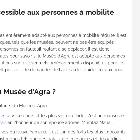
cessible aux personnes à mobilité
pas entièrement adapté aux personnes à mobilité réduite. Il est
iques, tels que les musées, peuvent ne pas être équipés
rsonnes en fauteuil roulant à se déplacer. Il est donc
ocales pour savoir si le Musée d'Agra est adapté aux personnes
rmations sur les éventuels aménagements disponibles pour les
ent possible de demander de l'aide à des guides locaux pour
u Musée d'Agra ?
ntours du Musée d'Agra :
 les plus célèbres et les plus visités d'Inde, c'est un mausolée
hân
en l'honneur de son épouse adorée, Mumtaz Mahal.
s rives du fleuve Yamuna, il est l'un des forts les plus imposants
storiques tels que des palais, des mosquées et des jardins.