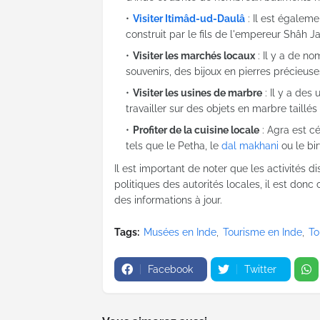
Visiter Itimâd-ud-Daulâ
: Il est égalem
construit par le fils de l'empereur Shâh 
Visiter les marchés locaux
: Il y a de n
souvenirs, des bijoux en pierres précieuse
Visiter les usines de marbre
: Il y a des
travailler sur des objets en marbre taillés
Profiter de la cuisine locale
: Agra est c
tels que le Petha, le
dal makhani
ou le bir
Il est important de noter que les activités d
politiques des autorités locales, il est donc 
des informations à jour.
Tags:
Musées en Inde
Tourisme en Inde
To
Facebook
Twitter